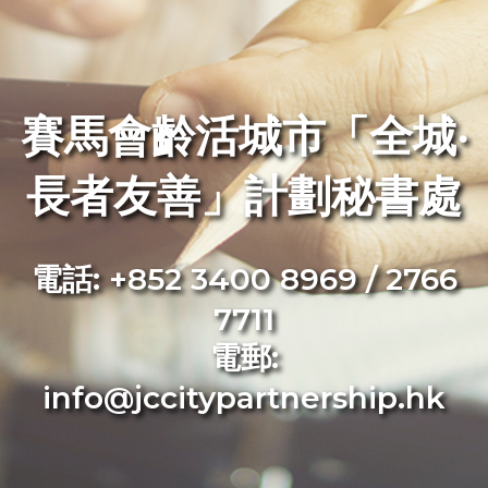
賽馬會齡活城市「全城‧
長者友善」計劃秘書處
電話:
+852 3400 8969 / 2766
7711
電郵:
info@jccitypartnership.hk