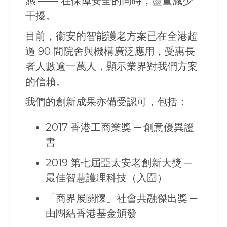
感 —— 在保障安全的同時，盡量減少
干擾。
目前，衞安的智能護老方案已在全港超
過 90 間院舍與機構廣泛應用，受惠長
者人數逾一萬人，顯示業界對我們方案
的信賴。
我們的創新成果亦備受認可，包括：
2017 香港工商業獎 ─ 創意優異證
書
2019 第七屆亞太安老創新大獎 ─
最佳智慧護理科技（入圍）
「商界展關懷」社會共融傑出獎 ─
由團結香港基金頒發