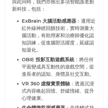
與此同時，我們亦推出多項智能護老創
新科技，包括：
ExBrain
大腦活動感應器
：運用近
紅外線神經回饋技術，實時測量大
腦活動，有助用家和治療師優化認
知訓練，促進腦部活躍度，延緩認
知退化。
OBIE
投影互動遊戲系統
：將任何
平面變成具互動性的遊戲空間，促
進長者的認知、身體及社交互動。
VR 360
虛擬實景體驗
：透過沉浸
式內容喚起回憶、舒緩情緒、提升
心理健康。
生命體徵監測感應器
：非接觸式持