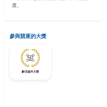
度。
參與競逐的大獎
齡活協作大獎