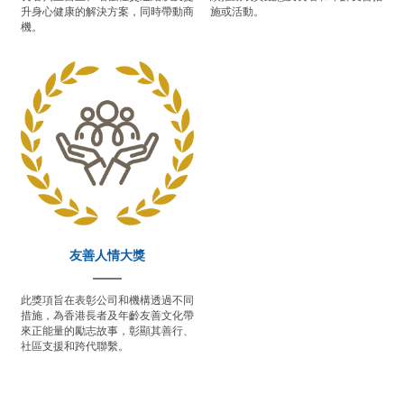
升身心健康的解決方案，同時帶動商
施或活動。
機。
友善人情大獎
我最喜愛的全城．長者友善
計劃大獎
此獎項旨在表彰公司和機構透過不同
措施，為香港長者及年齡友善文化帶
所有參與「計劃特別⼤獎」的公司均
來正能量的勵志故事，彰顯其善行、
合資格⾓逐「我最喜愛的全城．⻑者
社區支援和跨代聯繫。
友善計劃⼤獎」。秘書處將進⾏初步
篩選，其後交由公眾透過網上平台投
票及評審評分，選出最受歡迎的⻑者
及年齡友善措施、活動、產品或服