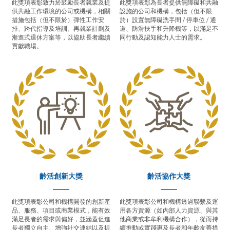
此獎項表彰致力於鼓勵長者就業及提
此獎項表彰為長者提供無障礙和共融
供共融工作環境的公司或機構，相關
設施的公司和機構，包括（但不限
措施包括（但不限於）彈性工作安
於）設置無障礙洗手間 / 停車位 / 通
排、跨代指導及培訓、再就業計劃及
道、防滑扶手和升降機等，以滿足不
漸進式退休方案等，以協助長者繼續
同行動及認知能力人士的需求。
貢獻職場。
齡活創新大獎
齡活協作大獎
此獎項表彰公司和機構開發的創新產
此獎項表彰公司和機構透過聯繫及運
品、服務、項目或商業模式，能有效
用各方資源（如內部人力資源、與其
滿足長者的需求與偏好，並涵蓋促進
他商業或非牟利機構合作），從而持
長者獨立自主、增強社交連結以及提
續推動或實踐惠及長者和年齡友善措