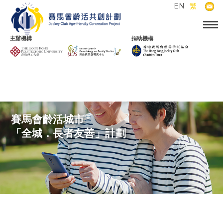
EN
繁
主辦機構
捐助機構
賽馬會齡活城市
「全城．長者友善」計劃