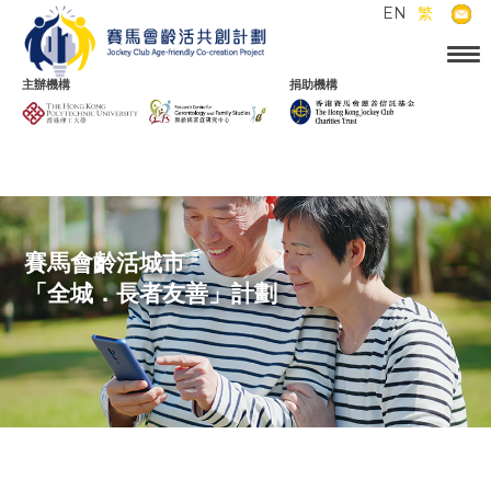
EN
繁
主辦機構
捐助機構
賽馬會齡活城市
「全城．長者友善」計劃