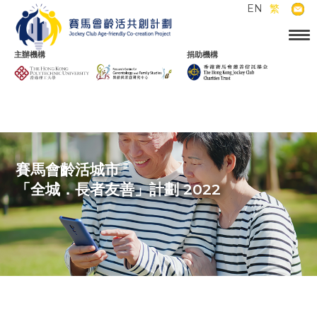
EN
繁
主辦機構
捐助機構
賽馬會齡活城市
「全城．長者友善」計劃 2022