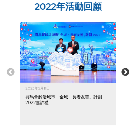
2022年活動回顧
2023年5月11日
202
賽馬會齡活城市「全城．長者友善」計劃
賽
2022嘉許禮
20