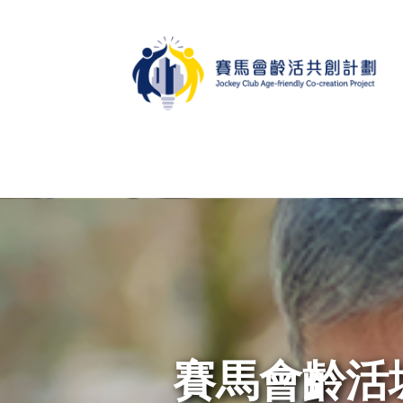
賽馬會齡活