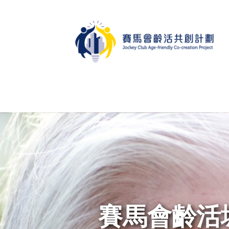
賽馬會齡活