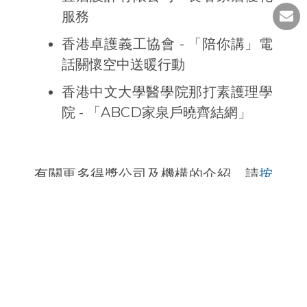
服務
香港卓護義工協會 - 「陪你講」電
話關懷空中送暖行動
香港中文大學醫學院那打素護理學
院 - 「ABCD家泉戶曉齊結網」
有關更多得獎公司及機構的介紹，請
按
此下載
本屆計劃特刊。
首頁
聯絡我們
免責聲明
私隱政策
版權所有 © 賽馬會齡活城市「全城．長者友善」計劃